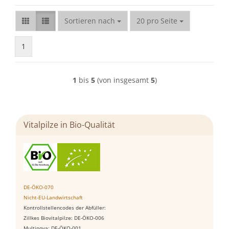
Sortieren nach
pro Seite
Sortieren nach
20 pro Seite
1
1
bis
5
(von insgesamt
5
)
Vitalpilze in Bio-Qualität
DE-ÖKO-070
Nicht-EU-Landwirtschaft
Kontrollstellencodes der Abfüller:
Zillkes Biovitalpilze: DE-ÖKO-006
Multinova: DE-ÖKO-001