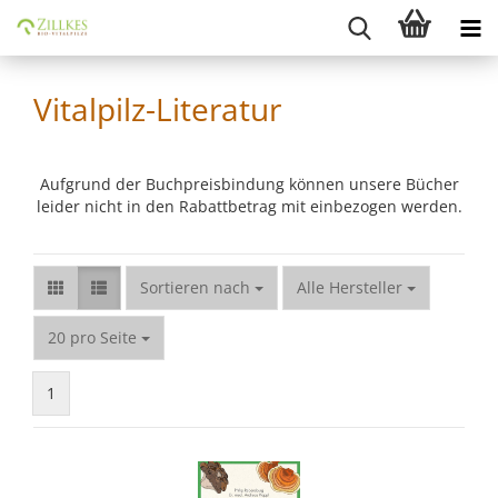
Vitalpilz-Literatur
Aufgrund der Buchpreisbindung können unsere Bücher
leider nicht in den Rabattbetrag mit einbezogen werden.
Sortieren nach
Sortieren nach
Alle Hersteller
pro Seite
20 pro Seite
1