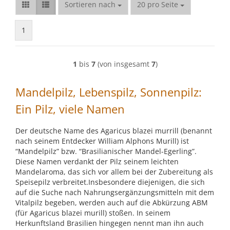
Sortieren nach
pro Seite
Sortieren nach
20 pro Seite
1
1
bis
7
(von insgesamt
7
)
Mandelpilz, Lebenspilz, Sonnenpilz:
Ein Pilz, viele Namen
Der deutsche Name des Agaricus blazei murrill (benannt
nach seinem Entdecker William Alphons Murill) ist
“Mandelpilz” bzw. “Brasilianischer Mandel-Egerling”.
Diese Namen verdankt der Pilz seinem leichten
Mandelaroma, das sich vor allem bei der Zubereitung als
Speisepilz verbreitet.Insbesondere diejenigen, die sich
auf die Suche nach Nahrungsergänzungsmitteln mit dem
Vitalpilz begeben, werden auch auf die Abkürzung ABM
(für Agaricus blazei murill) stoßen. In seinem
Herkunftsland Brasilien hingegen nennt man ihn auch