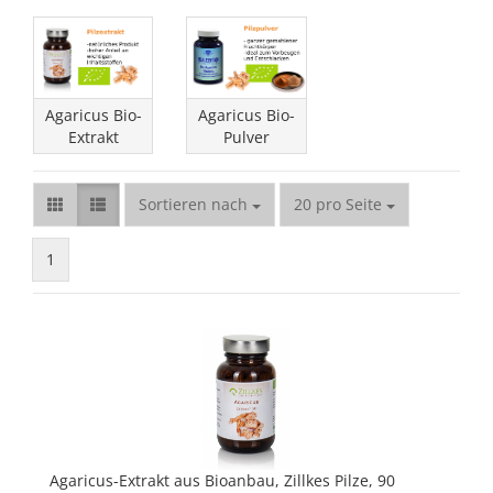
Agaricus Bio-
Agaricus Bio-
Extrakt
Pulver
Sortieren nach
pro Seite
Sortieren nach
20 pro Seite
1
Agaricus-Extrakt aus Bioanbau, Zillkes Pilze, 90