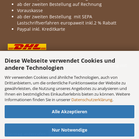
ab der zweiten Bestellung auf Rechnung
Vorauskasse
ab der zweiten Bestellung mit SEPA
Lastschriftverfahren europaweit inkl.2 % Rabatt
Paypal inkl. Kreditkarte
Diese Webseite verwendet Cookies und
Innerhalb Deutschlands versenden wir Ihre Bestellung mit
andere Technologien
DHL, europaweit mit der Deutschen Post.
Wir verwenden Cookies und ähnliche Technologien, auch von
Drittanbietern, um die ordentliche Funktionsweise der Website zu
Neu: in Deutschland und ausgewählten Nachbarländern
gewährleisten, die Nutzung unseres Angebotes zu analysieren und
Ihnen ein bestmögliches Einkaufserlebnis bieten zu können. Weitere
bieten wir jetzt auch DHL Express an.
Informationen finden Sie in unserer
Datenschutzerklärung
.
Alle Akzeptieren
Nur Notwendige
Vertrag widerrufen