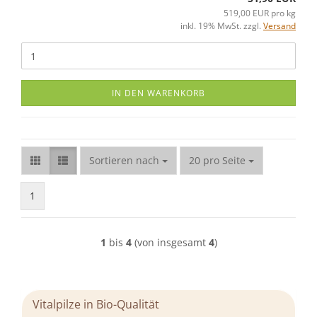
519,00 EUR pro kg
inkl. 19% MwSt. zzgl.
Versand
IN DEN WARENKORB
Sortieren nach
pro Seite
Sortieren nach
20 pro Seite
1
1
bis
4
(von insgesamt
4
)
Vitalpilze in Bio-Qualität