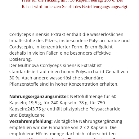
Preis für die Packung mit 750 Kapseln beträgt 260 €. Der
Rabatt wird im letzten Schritt des Bestellvorgangs angezeigt.
Cordyceps sinensis-Extrakt enthält die wasserlöslichen
Inhaltsstoffe des Pilzes, insbesondere Polysaccharide und
Cordycepin, in konzentrierter Form. Er ermöglicht
deshalb in vielen Fällen eine besonders effektive
Dosierung.
Der Multinova Cordyceps sinensis Extrakt ist
standardisiert auf einen hohen Polysaccharid-Gehalt von
30 %. Auch andere wasserlösliche sekundäre
Pflanzenstoffe sind in hoher Konzentration erhalten.
Nahrungsergänzungsmittel
; Nettofüllmenge für 60
Kapseln; 19,5 g, für 240 Kapseln: 78 g, für 750
Kapseln:243,75 g; enthält pilztypische Polysaccharide
und Betaglucane
Verzehrempfehlung
: Als tägliche Nahrungsergänzung
empfehlen wir die Einnahme von 2 x 2 Kapseln. Die
empfohlene Höchstmenge darf nicht überschritten