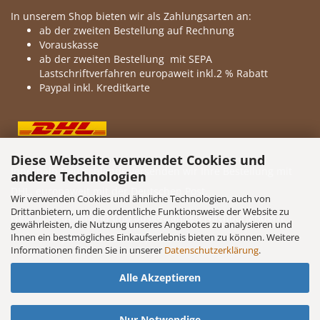
In unserem Shop bieten wir als Zahlungsarten an:
ab der zweiten Bestellung auf Rechnung
Vorauskasse
ab der zweiten Bestellung mit SEPA
Lastschriftverfahren europaweit inkl.2 % Rabatt
Paypal inkl. Kreditkarte
Diese Webseite verwendet Cookies und
Innerhalb Deutschlands versenden wir Ihre Bestellung mit
andere Technologien
DHL, europaweit mit der Deutschen Post.
Wir verwenden Cookies und ähnliche Technologien, auch von
Drittanbietern, um die ordentliche Funktionsweise der Website zu
Neu: in Deutschland und ausgewählten Nachbarländern
gewährleisten, die Nutzung unseres Angebotes zu analysieren und
Ihnen ein bestmögliches Einkaufserlebnis bieten zu können. Weitere
bieten wir jetzt auch DHL Express an.
Informationen finden Sie in unserer
Datenschutzerklärung
.
Alle Akzeptieren
Nur Notwendige